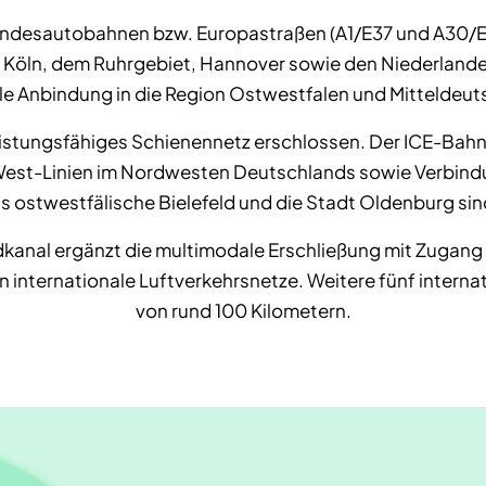
ndesautobahnen bzw. Europastraßen (A1/E37 und A30/E3
, Köln, dem Ruhrgebiet, Hannover sowie den Niederlande
le Anbindung in die Region Ostwestfalen und Mitteldeut
 leistungsfähiges Schienennetz erschlossen. Der ICE-Bah
est-Linien im Nordwesten Deutschlands sowie Verbindun
 ostwestfälische Bielefeld und die Stadt Oldenburg sin
dkanal ergänzt die multimodale Erschließung mit Zugang
in internationale Luftverkehrsnetze. Weitere fünf interna
von rund 100 Kilometern.