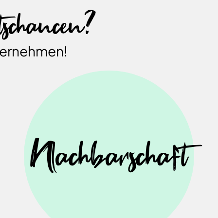
tschancen?
nternehmen!
Nachbarschaft