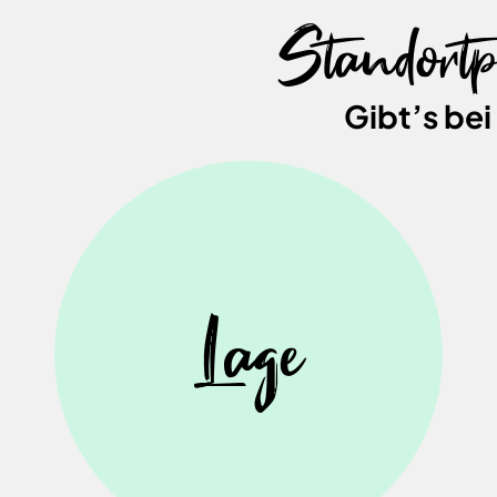
Standortp
Gibt’s bei
Lage